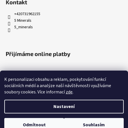
Kontakt
+420731962155
5 Minerals
5_minerals
Přijímáme online platby
K personalizaci obsahu a reklam, poskytování funkcí
sociálních médií a analýze naší návštěvnosti využíváme
soubory cookies. Více informací
zde
.
Nastavení
Vytvořil Shoptet
Copyright 2026
5 Minerals
. Všechna práva vyhrazena.
Upravit
Odmítnout
Souhlasím
nastavení cookies