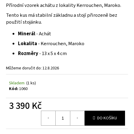
č
z
Přírodní vzorek achátu z lokality Kerrouchen, Maroko.
u
5
j
hvězdiček.
Tento kus má stabilní základnu a stojí přirozeně bez
e
použití stojánku.
m
e
Minerál
- Achát
Lokalita
- Kerrouchen, Maroko
Rozměry
- 13 x 5 x 4 cm
Můžeme doručit do:
12.8.2026
Skladem
(1 ks)
Kód:
1060
3 390 Kč
Měrná
DO KOŠÍKU
cena: