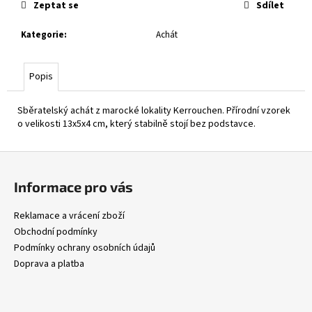
Zeptat se
Sdílet
Kategorie
:
Achát
Popis
Sběratelský achát z marocké lokality Kerrouchen. Přírodní vzorek
o velikosti 13x5x4 cm, který stabilně stojí bez podstavce.
Z
á
Informace pro vás
p
a
Reklamace a vrácení zboží
t
Obchodní podmínky
í
Podmínky ochrany osobních údajů
Doprava a platba