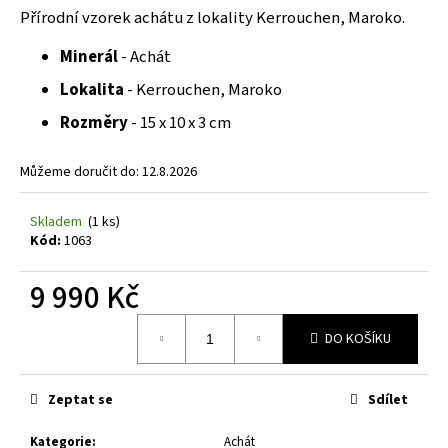
č
z
Přírodní vzorek achátu z lokality Kerrouchen, Maroko.
u
5
j
hvězdiček.
Minerál
- Achát
e
Lokalita
- Kerrouchen, Maroko
m
e
Rozměry
- 15 x 10 x 3 cm
Můžeme doručit do:
12.8.2026
Skladem
(1 ks)
Kód:
1063
9 990 Kč
Měrná
DO KOŠÍKU
cena:
Zeptat se
Sdílet
Kategorie
:
Achát