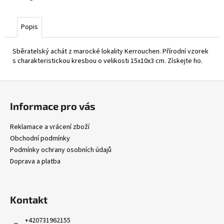
Popis
Sběratelský achát z marocké lokality Kerrouchen. Přírodní vzorek
s charakteristickou kresbou o velikosti 15x10x3 cm. Získejte ho.
Z
á
Informace pro vás
p
a
Reklamace a vrácení zboží
t
Obchodní podmínky
í
Podmínky ochrany osobních údajů
Doprava a platba
Kontakt
+420731962155