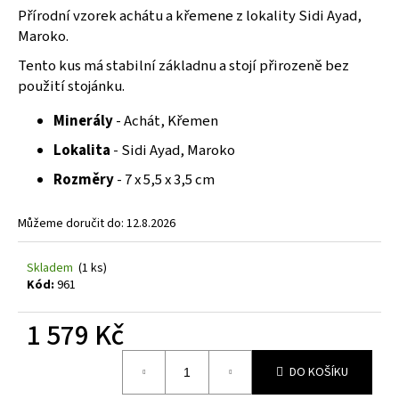
č
z
Přírodní vzorek achátu a křemene z lokality Sidi Ayad,
u
5
Maroko.
j
hvězdiček.
e
Tento kus má stabilní základnu a stojí přirozeně bez
m
použití stojánku.
e
Minerály
- Achát, Křemen
Lokalita
- Sidi Ayad, Maroko
Rozměry
- 7 x 5,5 x 3,5 cm
Můžeme doručit do:
12.8.2026
Skladem
(1 ks)
Kód:
961
1 579 Kč
Měrná
DO KOŠÍKU
cena: