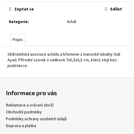
Zeptat se
Sdílet
Kategorie
:
Achát
Popis
Sběratelská asociace achátu a křemene z marocké lokality Sidi
Ayad. Přírodní vzorek o velikosti 7x5,5x3,5 cm, který stojí bez
podstavce.
Z
á
Informace pro vás
p
a
Reklamace a vrácení zboží
t
Obchodní podmínky
í
Podmínky ochrany osobních údajů
Doprava a platba