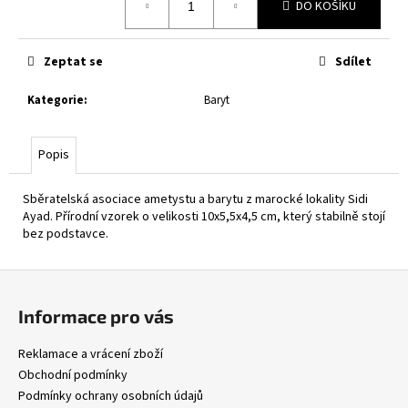
DO KOŠÍKU
cena:
Zeptat se
Sdílet
Kategorie
:
Baryt
Popis
Sběratelská asociace ametystu a barytu z marocké lokality Sidi
Ayad. Přírodní vzorek o velikosti 10x5,5x4,5 cm, který stabilně stojí
bez podstavce.
Z
á
Informace pro vás
p
a
Reklamace a vrácení zboží
t
Obchodní podmínky
í
Podmínky ochrany osobních údajů