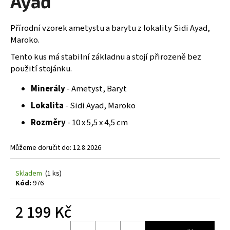
Ayad
č
z
u
5
j
hvězdiček.
Přírodní vzorek ametystu a barytu z lokality Sidi Ayad,
e
Maroko.
m
Tento kus má stabilní základnu a stojí přirozeně bez
e
použití stojánku.
Minerály
- Ametyst, Baryt
Lokalita
- Sidi Ayad, Maroko
Rozměry
- 10 x 5,5 x 4,5 cm
Můžeme doručit do:
12.8.2026
Skladem
(1 ks)
Kód:
976
2 199 Kč
Měrná