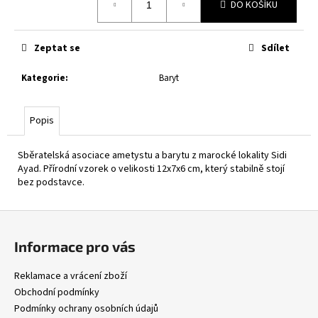
DO KOŠÍKU
cena:
Zeptat se
Sdílet
Kategorie
:
Baryt
Popis
Sběratelská asociace ametystu a barytu z marocké lokality Sidi
Ayad. Přírodní vzorek o velikosti 12x7x6 cm, který stabilně stojí
bez podstavce.
Z
á
Informace pro vás
p
a
Reklamace a vrácení zboží
t
Obchodní podmínky
í
Podmínky ochrany osobních údajů