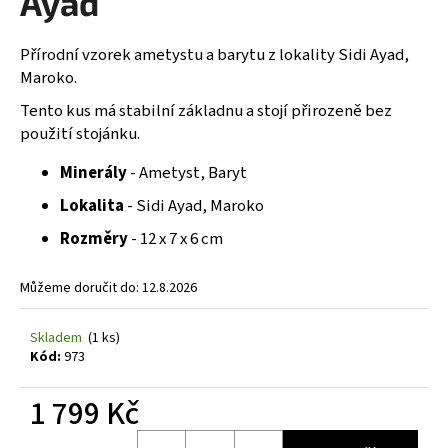
Ayad
č
z
u
5
j
hvězdiček.
Přírodní vzorek ametystu a barytu z lokality Sidi Ayad,
e
Maroko.
m
Tento kus má stabilní základnu a stojí přirozeně bez
e
použití stojánku.
Minerály
- Ametyst, Baryt
Lokalita
- Sidi Ayad, Maroko
Rozměry
- 12 x 7 x 6 cm
Můžeme doručit do:
12.8.2026
Skladem
(1 ks)
Kód:
973
1 799 Kč
Měrná