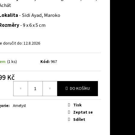
Achát
Lokalita
- Sidi Ayad, Maroko
Rozměry
- 9 x 6 x 5 cm
 doručit do:
12.8.2026
dem
(1 ks)
Kód:
967
99 Kč
á
DO KOŠÍKU
Tisk
gorie
:
Ametyst
Zeptat se
Sdílet