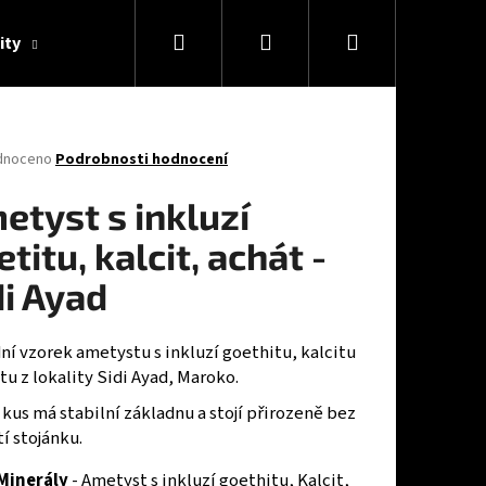
Hledat
Přihlášení
Nákupní
ity
O nás
Konzultace
Blog
košík
né
dnoceno
Podrobnosti hodnocení
ení
tu
etyst s inkluzí
titu, kalcit, achát -
di Ayad
ček.
ní vzorek ametystu s inkluzí goethitu, kalcitu
tu z lokality Sidi Ayad, Maroko.
kus má stabilní základnu a stojí přirozeně bez
í stojánku.
Minerály
- Ametyst s inkluzí goethitu, Kalcit,