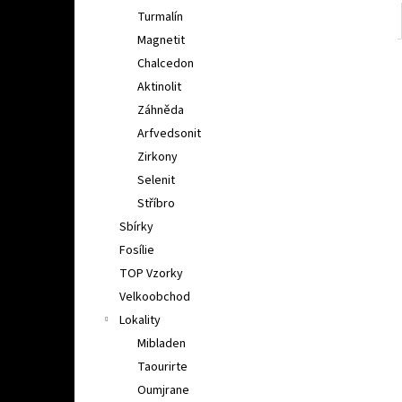
Turmalín
Magnetit
Chalcedon
Aktinolit
Záhněda
Arfvedsonit
Zirkony
Selenit
Stříbro
Sbírky
Fosílie
TOP Vzorky
Velkoobchod
Lokality
Mibladen
Taourirte
Oumjrane