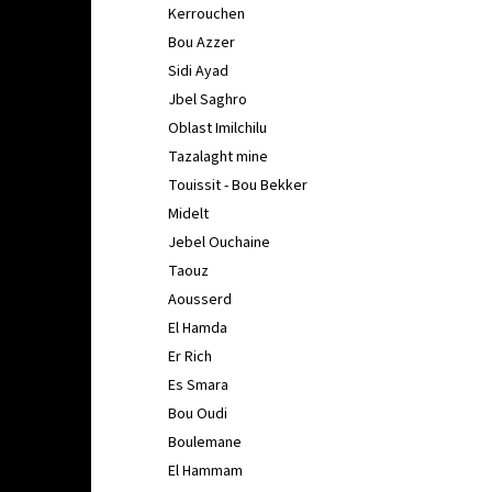
Kerrouchen
Bou Azzer
Sidi Ayad
Jbel Saghro
Oblast Imilchilu
Tazalaght mine
Touissit - Bou Bekker
Midelt
Jebel Ouchaine
Taouz
Aousserd
El Hamda
Er Rich
Es Smara
Bou Oudi
Boulemane
El Hammam