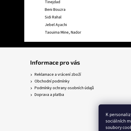
Tinejdad
Beni Bouzra
Sidi Rahal
Jebel Ayachi
Taouima Mine, Nador
Z
á
Informace pro vás
p
a
Reklamace a vrácení zboží
t
Obchodní podmínky
í
Podmínky ochrany osobních údajů
Doprava a platba
K personaliz
sociálních m
soubory cook