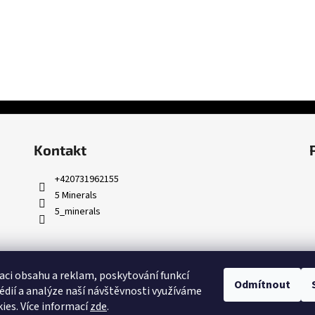
Kontakt
+420731962155
5 Minerals
5_minerals
aci obsahu a reklam, poskytování funkcí
Odmítnout
édií a analýze naší návštěvnosti využíváme
ies. Více informací
zde
.