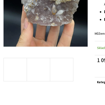
Můžeme
Skla
1 0
Měrn
cena:
Kate