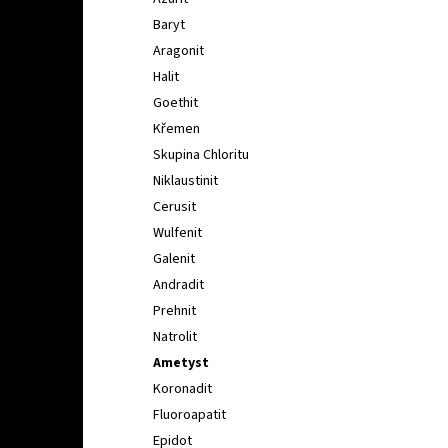
l
Baryt
Aragonit
Halit
Goethit
Křemen
Skupina Chloritu
Niklaustinit
Cerusit
Wulfenit
Galenit
Andradit
Prehnit
Natrolit
Ametyst
Koronadit
Fluoroapatit
Epidot