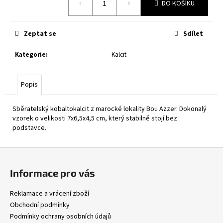
DO KOŠÍKU
cena:
Zeptat se
Sdílet
Kategorie
:
Kalcit
Popis
Sběratelský kobaltokalcit z marocké lokality Bou Azzer. Dokonalý
vzorek o velikosti 7x6,5x4,5 cm, který stabilně stojí bez
podstavce.
Z
á
Informace pro vás
p
a
Reklamace a vrácení zboží
t
Obchodní podmínky
í
Podmínky ochrany osobních údajů