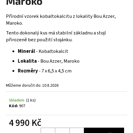
Maroko
č
z
u
5
j
hvězdiček.
Přírodní vzorek kobaltokalcitu z lokality Bou Azzer,
e
Maroko.
m
Tento dokonalý kus má stabilní základnu a stojí
e
přirozeně bez použití stojánku.
Minerál
- Kobaltokalcit
Lokalita
- Bou Azzer, Maroko
Rozměry
- 7 x 6,5 x 4,5 cm
Můžeme doručit do:
10.8.2026
Skladem
(1 ks)
Kód:
907
4 990 Kč
Měrná