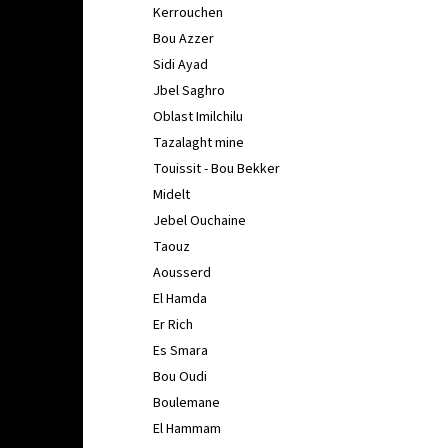
Kerrouchen
Bou Azzer
Sidi Ayad
Jbel Saghro
Oblast Imilchilu
Tazalaght mine
Touissit - Bou Bekker
Midelt
Jebel Ouchaine
Taouz
Aousserd
El Hamda
Er Rich
Es Smara
Bou Oudi
Boulemane
El Hammam