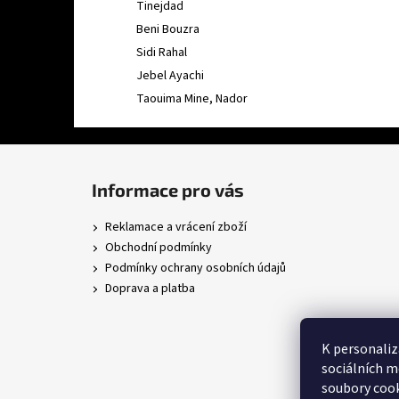
Tinejdad
Beni Bouzra
Sidi Rahal
Jebel Ayachi
Taouima Mine, Nador
Z
á
Informace pro vás
p
a
Reklamace a vrácení zboží
t
Obchodní podmínky
í
Podmínky ochrany osobních údajů
Doprava a platba
K personaliz
sociálních m
soubory cook