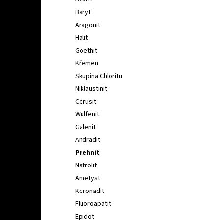
l
Baryt
Aragonit
Halit
Goethit
Křemen
Skupina Chloritu
Niklaustinit
Cerusit
Wulfenit
Galenit
Andradit
Prehnit
Natrolit
Ametyst
Koronadit
Fluoroapatit
Epidot