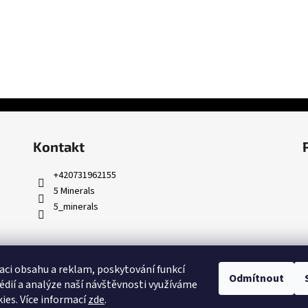
Kontakt
+420731962155
5 Minerals
5_minerals
aci obsahu a reklam, poskytování funkcí
Odmítnout
édií a analýze naší návštěvnosti využíváme
ies. Více informací
zde
.