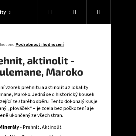
Hledat
Přihlášení
Nákupní
ity
O nás
Konzultace
Blog
košík
né
dnoceno
Podrobnosti hodnocení
ení
tu
hnit, aktinolit -
ulemane, Maroko
ček.
ní vzorek prehnitu a aktinolitu z lokality
mane, Maroko. Jedná se o historický kousek
ející ze starého sběru. Tento dokonalý kus je
ný „plováček“ – je zcela bez poškození a je
zeně ukončený ze všech stran.
Minerály
- Prehnit, Aktinolit