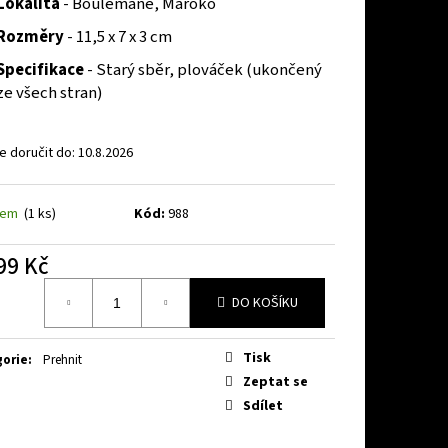
Lokalita
- Boulemane, Maroko
Rozměry
- 11,5 x 7 x 3 cm
Specifikace
- Starý sběr, plováček (ukončený
ze všech stran)
 doručit do:
10.8.2026
dem
(1 ks)
Kód:
988
99 Kč
á
DO KOŠÍKU
Tisk
gorie
:
Prehnit
Zeptat se
Sdílet