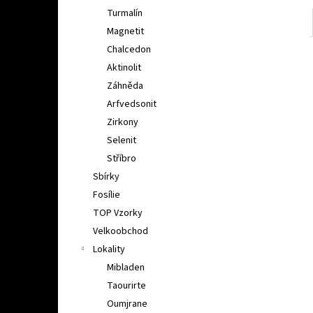
Turmalín
Magnetit
Chalcedon
Aktinolit
Záhněda
Arfvedsonit
Zirkony
Selenit
Stříbro
Sbírky
Fosílie
TOP Vzorky
Velkoobchod
Lokality
Mibladen
Taourirte
Oumjrane