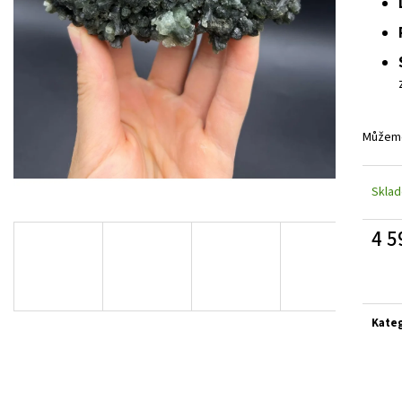
Můžeme
Skla
4 5
Měrn
cena:
Kate