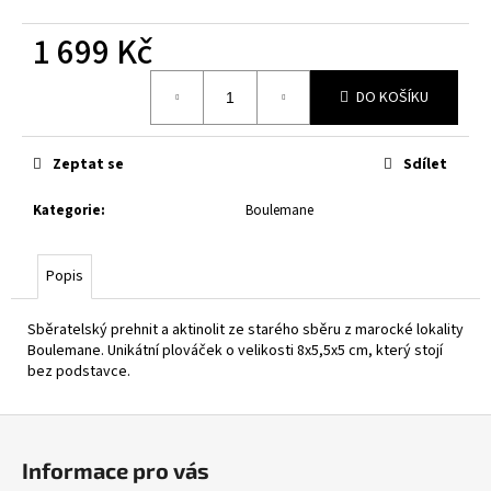
1 699 Kč
Měrná
DO KOŠÍKU
cena:
Zeptat se
Sdílet
Kategorie
:
Boulemane
Popis
Sběratelský prehnit a aktinolit ze starého sběru z marocké lokality
Boulemane. Unikátní plováček o velikosti 8x5,5x5 cm, který stojí
bez podstavce.
Z
á
Informace pro vás
p