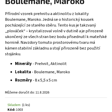
Boulemane, Maroko
č
z
u
5
j
hvězdiček.
Přírodní vzorek prehnitu a aktinolitu z lokality
e
Boulemane, Maroko. Jedná se o historický kousek
m
pocházející ze starého sběru. Tento kus je takzvaný
e
„plováček“ – krystalizoval volně v dutině a je přirozeně
ukončený ze všech stran bez bodu přisednutí k mateřské
hornině. Navzdory tomuto prostorovému tvaru má
kámen stabilní základnu a stojí přirozeně bez použití
stojánku.
Minerály
- Prehnit, Aktinolit
Lokalita
- Boulemane, Maroko
Rozměry
- 8 x 5,5 x 5 cm
Můžeme doručit do:
11.8.2026
Skladem
(1 ks)
Kód:
1003