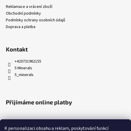
a
Reklamace a vrácení zboží
t
Obchodní podmínky
í
Podmínky ochrany osobních údajů
Doprava a platba
Kontakt
+420731962155
5 Minerals
5_minerals
Přijímáme online platby
K personalizaci obsahu a reklam, poskytování funkcí