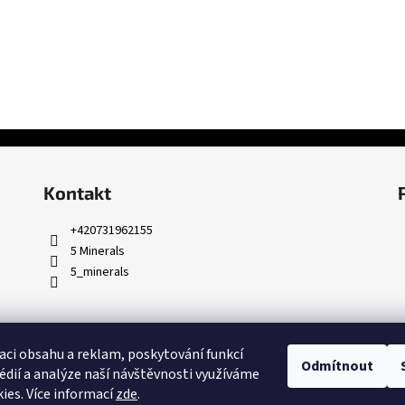
Kontakt
+420731962155
5 Minerals
5_minerals
aci obsahu a reklam, poskytování funkcí
Odmítnout
édií a analýze naší návštěvnosti využíváme
ies. Více informací
zde
.