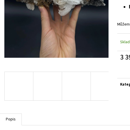
Můžeme
Skla
3 3
Měrn
cena:
Kate
Popis