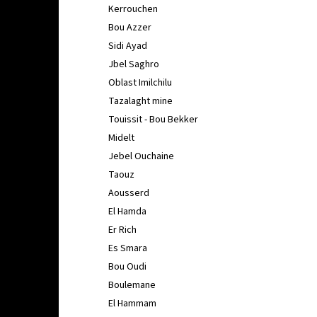
Kerrouchen
Bou Azzer
Sidi Ayad
Jbel Saghro
Oblast Imilchilu
Tazalaght mine
Touissit - Bou Bekker
Midelt
Jebel Ouchaine
Taouz
Aousserd
El Hamda
Er Rich
Es Smara
Bou Oudi
Boulemane
El Hammam