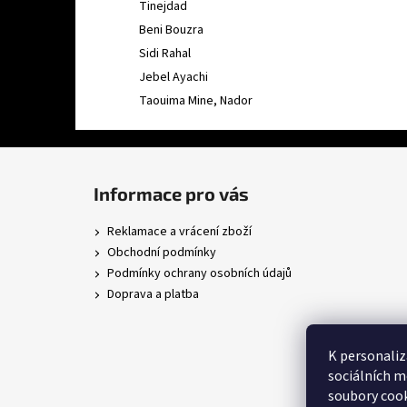
Tinejdad
Beni Bouzra
Sidi Rahal
Jebel Ayachi
Taouima Mine, Nador
Z
á
Informace pro vás
p
a
Reklamace a vrácení zboží
t
Obchodní podmínky
í
Podmínky ochrany osobních údajů
Doprava a platba
K personaliz
sociálních m
soubory cook