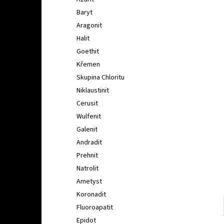
l
Baryt
Aragonit
Halit
Goethit
Křemen
Skupina Chloritu
Niklaustinit
Cerusit
Wulfenit
Galenit
Andradit
Prehnit
Natrolit
Ametyst
Koronadit
Fluoroapatit
Epidot