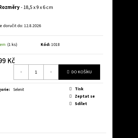
Rozměry
- 18,5 x 9 x 6 cm
 doručit do:
12.8.2026
dem
(1 ks)
Kód:
1018
99 Kč
á
DO KOŠÍKU
Tisk
gorie
:
Selenit
Zeptat se
Sdílet