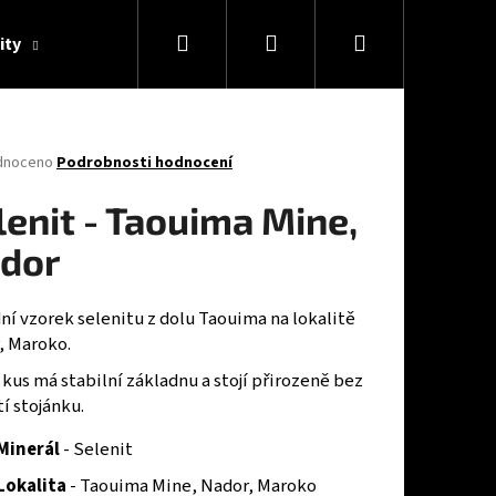
Hledat
Přihlášení
Nákupní
ity
O nás
Konzultace
Blog
košík
né
dnoceno
Podrobnosti hodnocení
ení
tu
lenit - Taouima Mine,
dor
ček.
ní vzorek selenitu z dolu Taouima na lokalitě
, Maroko.
kus má stabilní základnu a stojí přirozeně bez
í stojánku.
Minerál
- Selenit
Lokalita
- Taouima Mine, Nador, Maroko