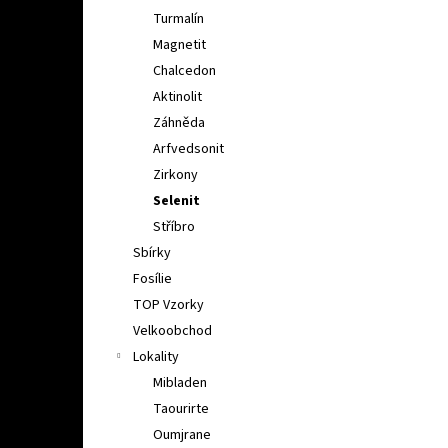
Turmalín
Magnetit
Chalcedon
Aktinolit
Záhněda
Arfvedsonit
Zirkony
Selenit
Stříbro
Sbírky
Fosílie
TOP Vzorky
Velkoobchod
Lokality
Mibladen
Taourirte
Oumjrane