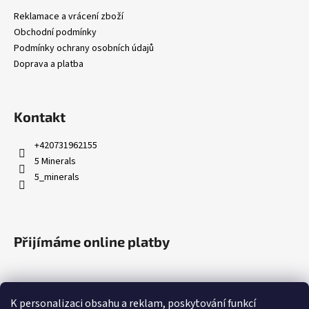
a
Reklamace a vrácení zboží
t
Obchodní podmínky
í
Podmínky ochrany osobních údajů
Doprava a platba
Kontakt
+420731962155
5 Minerals
5_minerals
Přijímáme online platby
K personalizaci obsahu a reklam, poskytování funkcí