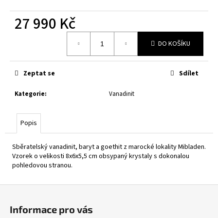
27 990 Kč
Měrná
DO KOŠÍKU
cena:
Zeptat se
Sdílet
Kategorie
:
Vanadinit
Popis
Sběratelský vanadinit, baryt a goethit z marocké lokality Mibladen.
Vzorek o velikosti 8x6x5,5 cm obsypaný krystaly s dokonalou
pohledovou stranou.
Z
á
Informace pro vás
p