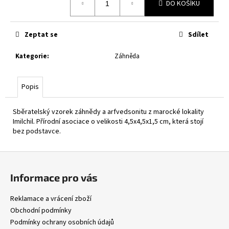
DO KOŠÍKU
cena:
Zeptat se
Sdílet
Kategorie
:
Záhněda
Popis
Sběratelský vzorek záhnědy a arfvedsonitu z marocké lokality
Imilchil. Přírodní asociace o velikosti 4,5x4,5x1,5 cm, která stojí
bez podstavce.
Z
á
Informace pro vás
p
a
Reklamace a vrácení zboží
t
Obchodní podmínky
í
Podmínky ochrany osobních údajů