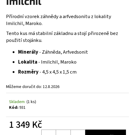
Imilchil
č
z
u
5
j
hvězdiček.
Přírodní vzorek záhnědy a arfvedsonitu z lokality
e
Imilchil, Maroko.
m
Tento kus má stabilní základnu a stojí přirozeně bez
e
použití stojánku.
Minerály
- Záhněda, Arfvedsonit
Lokalita
- Imilchil, Maroko
Rozměry
- 4,5 x 4,5 x 1,5 cm
Můžeme doručit do:
12.8.2026
Skladem
(1 ks)
Kód:
931
1 349 Kč
Měrná